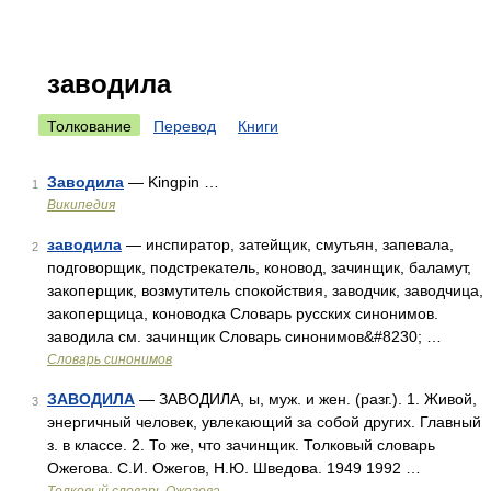
заводила
Толкование
Перевод
Книги
Заводила
— Kingpin …
1
Википедия
заводила
— инспиратор, затейщик, смутьян, запевала,
2
подговорщик, подстрекатель, коновод, зачинщик, баламут,
закоперщик, возмутитель спокойствия, заводчик, заводчица,
закоперщица, коноводка Словарь русских синонимов.
заводила см. зачинщик Словарь синонимов&#8230; …
Словарь синонимов
ЗАВОДИЛА
— ЗАВОДИЛА, ы, муж. и жен. (разг.). 1. Живой,
3
энергичный человек, увлекающий за собой других. Главный
з. в классе. 2. То же, что зачинщик. Толковый словарь
Ожегова. С.И. Ожегов, Н.Ю. Шведова. 1949 1992 …