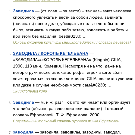
Толковый словарь Ожегова
Заводила
— (ст. слав. – за вести) – так называют человека,
4
способного увлекать и вести за собой людей, зачинать
(начинать) новое дело, убеждать в пользе чего бы то ни
было, втягивать в какую либо затею, вовлекать в работу и
при этом без насилия, без&#8230; …
Основы духовной культуры (энциклопедический словарь педагога)
ЗАВОДИЛА / КОРОЛЬ КЕГЕЛЬБАНА
—
5
«ЗАВОДИЛА»/«КОРОЛЬ КЕГЕЛЬБАНА» (Kingpin) США,
1996, 113 мин. Комедия. Несмотря ни на что, даже на
потерю руки после автокатастрофы, игрок в кегельбан
хочет сразиться за звание чемпиона США, воспитав ученика
или даже в случае необходимости сам&#8230; …
Энциклопедия кино
Заводила
— м. и ж. разг. Тот, кто начинает или организует
6
что либо (обычно развлечения или шалости). Толковый
словарь Ефремовой. Т. Ф. Ефремова. 2000 …
Современный толковый словарь русского языка Ефремовой
заводила
— заводила, заводилы, заводилы, заводил,
7