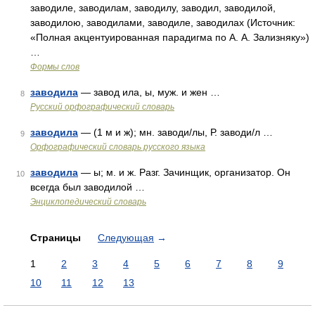
заводиле, заводилам, заводилу, заводил, заводилой,
заводилою, заводилами, заводиле, заводилах (Источник:
«Полная акцентуированная парадигма по А. А. Зализняку»)
…
Формы слов
заводила
— завод ила, ы, муж. и жен …
8
Русский орфографический словарь
заводила
— (1 м и ж); мн. заводи/лы, Р. заводи/л …
9
Орфографический словарь русского языка
заводила
— ы; м. и ж. Разг. Зачинщик, организатор. Он
10
всегда был заводилой …
Энциклопедический словарь
Страницы
Следующая
→
1
2
3
4
5
6
7
8
9
10
11
12
13